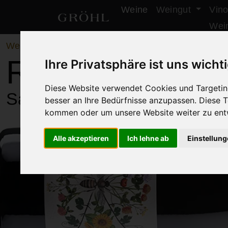
Weine
Weingut
Vino
Weingut Gröhl
Wei
Weine
/
Lagenweine
Rosa Wildblüte
Ihre Privatsphäre ist uns wicht
Diese Website verwendet Cookies und Targeting
Sauvignon Blanc & Caberne
besser an Ihre Bedürfnisse anzupassen. Diese
kommen oder um unsere Website weiter zu ent
Alle akzeptieren
Ich lehne ab
Einstellun