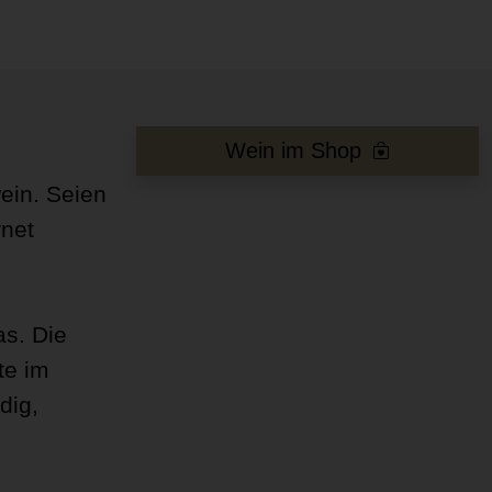
Wein im Shop
wein. Seien
rnet
as. Die
te im
dig,