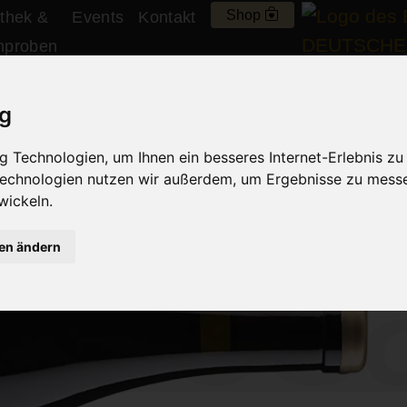
Shop
thek &
Events
Kontakt
nproben
ig
 Technologien, um Ihnen ein besseres Internet-Erlebnis zu
t Sauvignon –
trocken
 Technologien nutzen wir außerdem, um Ergebnisse zu mess
wickeln.
Rosa
gen ändern