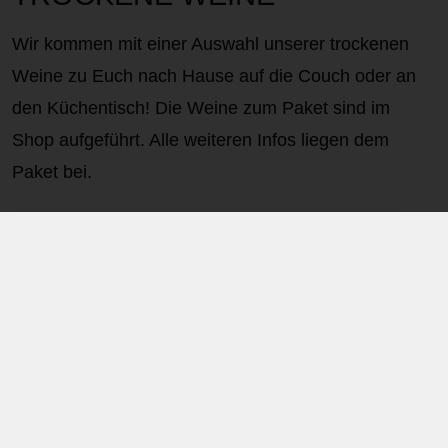
Wir kommen mit einer Auswahl unserer trockenen
Weine zu Euch nach Hause auf die Couch oder an
den Küchentisch! Die Weine zum Paket sind im
Shop aufgeführt. Alle weiteren Infos liegen dem
Paket bei.
Online-Weinprobe NO. 1 im Online-Shop
‹
1
2
3
4
›