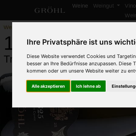
Weine
Weingut
Vino
Weingut Gröhl
Wei
Weine
/
Sekte & Seccos
1625 Grande Cu
Ihre Privatsphäre ist uns wicht
Diese Website verwendet Cookies und Targeting
Traditionelle Flaschengärun
besser an Ihre Bedürfnisse anzupassen. Diese
kommen oder um unsere Website weiter zu ent
Alle akzeptieren
Ich lehne ab
Einstellun