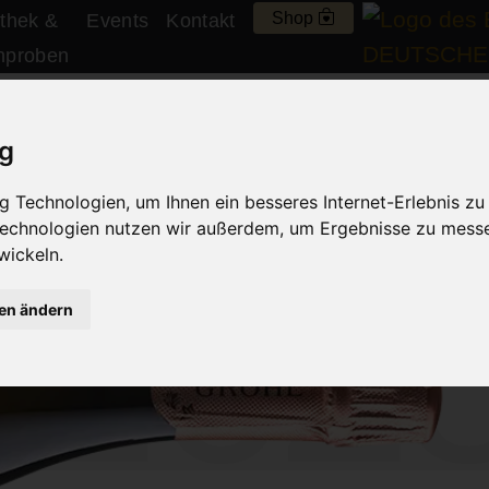
Shop
thek &
Events
Kontakt
nproben
vée Jubiläumsse
ig
 Technologien, um Ihnen ein besseres Internet-Erlebnis zu
g –
brut nature
 Technologien nutzen wir außerdem, um Ergebnisse zu mess
1625
wickeln.
gen ändern