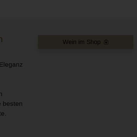
n
Wein im Shop
 Eleganz
n
e besten
te.