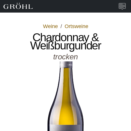
Weingut Gröhl
Navi
Weine
/
Ortsweine
Chardonnay &
Weißburgunder
trocken