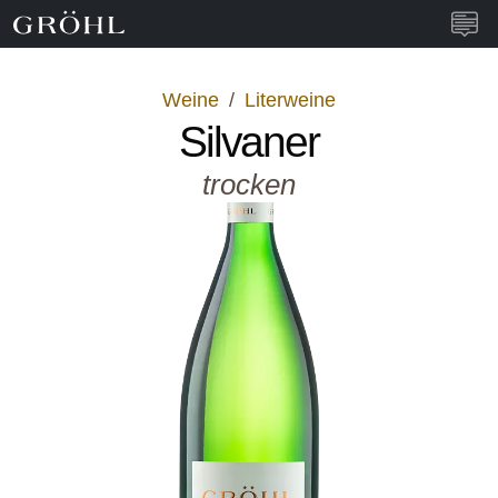
Weingut Gröhl
Navi
Weine
/
Literweine
Silvaner
trocken