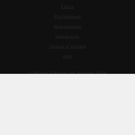
EULLa
EU-Förderung
Widerrufsrecht
Datenschutz
Zahlung & Versand
AGB
© Weingut Eckehart und Johannes Gröhl
Realisation ROCHarte