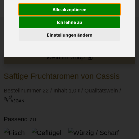
Alle akzeptieren
Ich lehne ab
Einstellungen ändern
Wein im Shop
Saftige Fruchtaromen von Cassis
Bestellnummer 22 / Inhalt 1,0 ℓ / Qualitätswein
/
Passend zu
Fisch
Geflügel
Würzig / Scharf