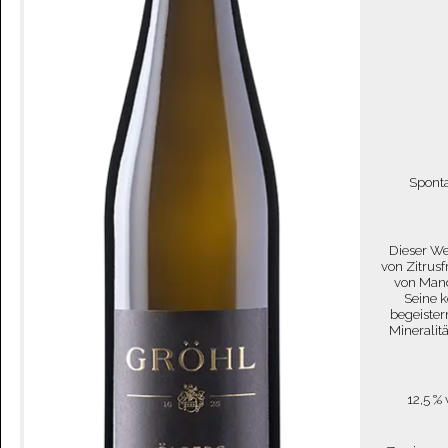
Sponta
Dieser We
von Zitrus
von Mand
Seine k
begeister
Mineralit
12,5 %