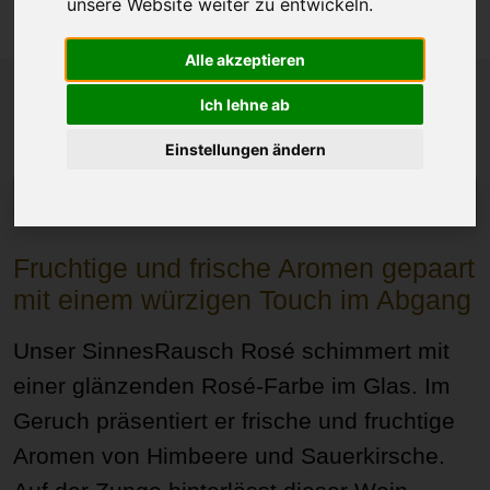
unsere Website weiter zu entwickeln.
Alle akzeptieren
Ich lehne ab
Einstellungen ändern
Wein im Shop
Fruchtige und frische Aromen gepaart
mit einem würzigen Touch im Abgang
Unser SinnesRausch Rosé schimmert mit
einer glänzenden Rosé-Farbe im Glas. Im
Geruch präsentiert er frische und fruchtige
Aromen von Himbeere und Sauerkirsche.