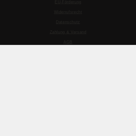
EU-Förderung
Widerrufsrecht
Datenschutz
Zahlung & Versand
AGB
© Weingut Eckehart und Johannes Gröhl
Realisation ROCHarte